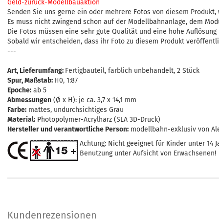
Geld-zurück-Modellbauaktion
Senden Sie uns gerne ein oder mehrere Fotos von diesem Produkt, 
Es muss nicht zwingend schon auf der Modellbahnanlage, dem Modul
Die Fotos müssen eine sehr gute Qualität und eine hohe Auflösung be
Sobald wir entscheiden, dass ihr Foto zu diesem Produkt veröffent
---
Art, Lieferumfang
:
Fertigbauteil, farblich unbehandelt, 2 Stück
Spur, Maßstab
:
H0, 1:87
Epoche:
ab 5
Abmessungen
(Ø x H): je ca. 3,7 x 14,1 mm
Farbe:
mattes, undurchsichtiges Grau
Material:
Photopolymer-Acrylharz (SLA 3D-Druck)
Hersteller und verantwortliche Person:
modellbahn-exklusiv von Al
Achtung: Nicht geeignet für Kinder unter 14 J
Benutzung unter Aufsicht von Erwachsenen!
Kundenrezensionen