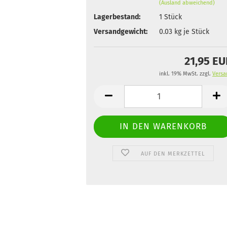
(Ausland abweichend)
Lagerbestand:
1
Stück
Versandgewicht:
0.03
kg je Stück
21,95 E
inkl. 19% MwSt. zzgl.
Versa
AUF DEN MERKZETTEL