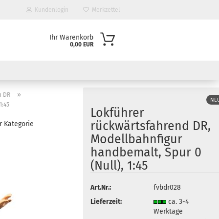
Kundenlogin
Merkzettel
Ihr Warenkorb
0,00 EUR
»
n DR
NE
1:45
Lokführer
rückwärtsfahrend DR,
r Kategorie
Modellbahnfigur
handbemalt, Spur 0
(Null), 1:45
Art.Nr.:
fvbdr028
Lieferzeit:
ca. 3-4
Werktage