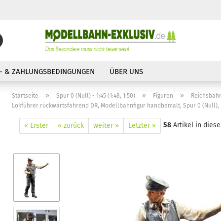
Suche...
E-Mail
- & ZAHLUNGSBEDINGUNGEN
ÜBER UNS
Passwort
»
»
»
Startseite
Spur 0 (Null) - 1:45 (1:48, 1:50)
Figuren
Reichsbah
Lokführer rückwärtsfahrend DR, Modellbahnfigur handbemalt, Spur 0 (Null), 
58
Artikel in diese
« Erster
« zurück
weiter »
Letzter »
Konto erstellen
Passwort vergessen?