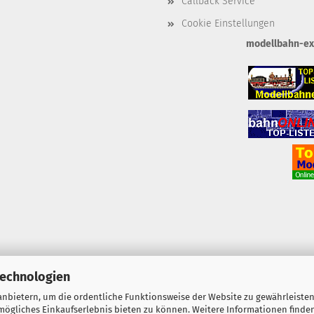
Callback Service
Cookie Einstellungen
modellbahn-exkl
Technologien
nbietern, um die ordentliche Funktionsweise der Website zu gewährleisten
ögliches Einkaufserlebnis bieten zu können. Weitere Informationen finden
Shopsoftware
by Gambio.de © 2025