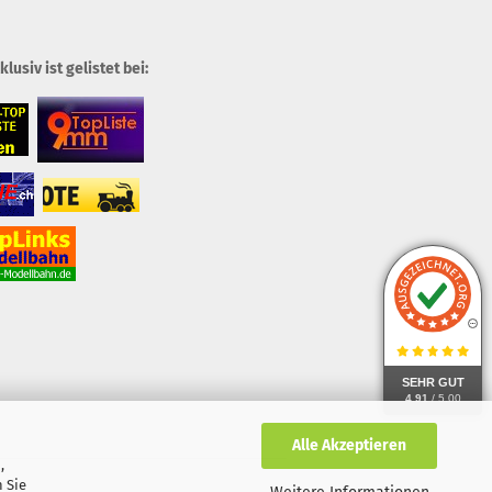
usiv ist gelistet bei:
SEHR GUT
4.91
/ 5.00
Alle Akzeptieren
,
 Sie