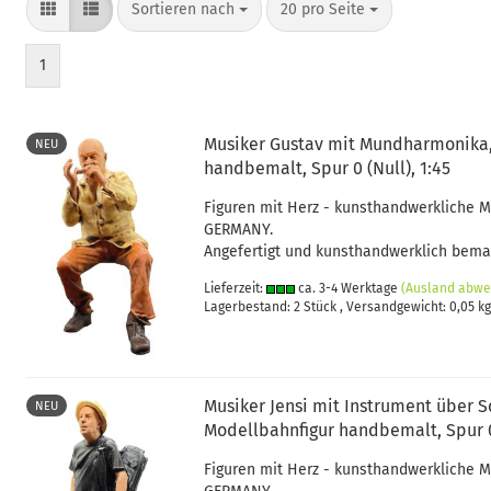
Sortieren nach
pro Seite
Sortieren nach
20 pro Seite
1
Musiker Gustav mit Mundharmonika,
NEU
handbemalt, Spur 0 (Null), 1:45
Figuren mit Herz - kunsthandwerkliche 
GERMANY.
Angefertigt und kunsthandwerklich bemal
Lieferzeit:
ca. 3-4 Werktage
(Ausland abwe
Lagerbestand: 2 Stück , Versandgewicht:
0,05
kg
Musiker Jensi mit Instrument über S
NEU
Modellbahnfigur handbemalt, Spur 0 
Figuren mit Herz - kunsthandwerkliche 