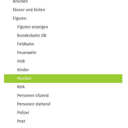
Brücken
Fässer und Kisten
Figuren
Figuren anzeigen
Bundesbahn DB
Feldbahn
Feuerwehr
HSB
Kinder
Musiker
NVA
Personen sitzend
Personen stehend
Polizei
Post