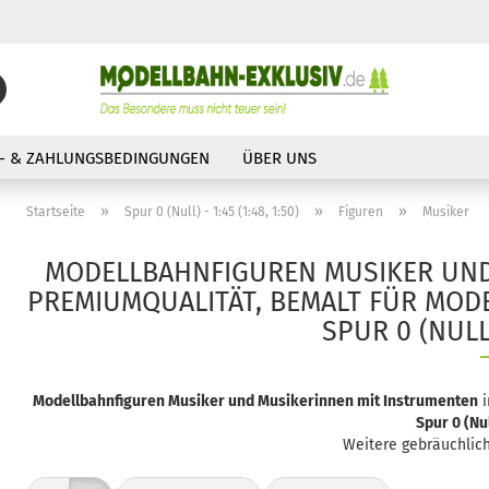
Suche...
E-Mail
- & ZAHLUNGSBEDINGUNGEN
ÜBER UNS
Passwort
»
»
»
Startseite
Spur 0 (Null) - 1:45 (1:48, 1:50)
Figuren
Musiker
MODELLBAHNFIGUREN MUSIKER UND
PREMIUMQUALITÄT, BEMALT FÜR MOD
SPUR 0 (NULL)
Konto erstellen
Passwort vergessen?
Modellbahnfiguren Musiker und Musikerinnen mit Instrumenten
i
Spur 0 (Nu
Weitere gebräuchlic