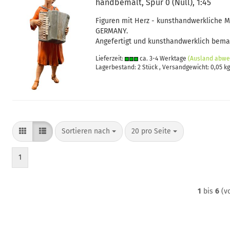
handbemalt, Spur 0 (Null), 1:45
Figuren mit Herz - kunsthandwerkliche 
GERMANY.
Angefertigt und kunsthandwerklich bemal
Lieferzeit:
ca. 3-4 Werktage
(Ausland abwe
Lagerbestand: 2 Stück , Versandgewicht:
0,05
kg
Sortieren nach
pro Seite
Sortieren nach
20 pro Seite
1
1
bis
6
(v