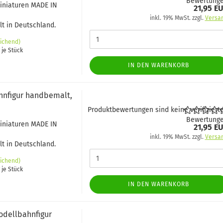
Bewertung
Miniaturen MADE IN
21,95 E
inkl. 19% MwSt. zzgl.
Versa
t in Deutschland.
ichend)
 je Stück
IN DEN WARENKORB
ahnfigur handbemalt,
Produktbewertungen sind keine verifiziert
Bewertung
Miniaturen MADE IN
21,95 E
inkl. 19% MwSt. zzgl.
Versa
t in Deutschland.
ichend)
 je Stück
IN DEN WARENKORB
odellbahnfigur