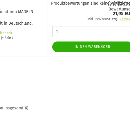
Produktbewertungen sind keine verifiziert
Bewertung
Miniaturen MADE IN
21,95 E
inkl. 19% MwSt. zzgl.
Versa
t in Deutschland.
ichend)
 je Stück
IN DEN WARENKORB
on insgesamt
6
)