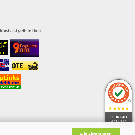
usiv ist gelistet bei:
SEHR GUT
4.91
/ 5.00
Alle Akzeptieren