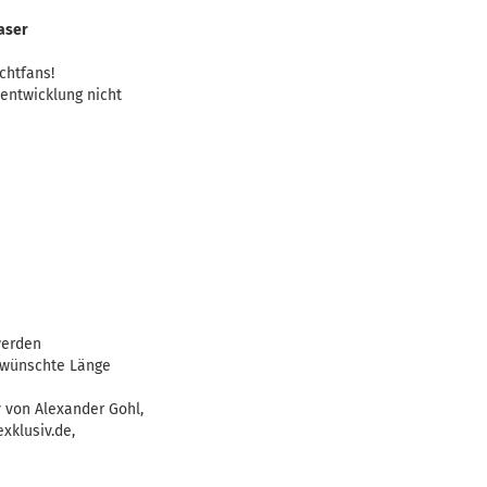
faser
chtfans!
entwicklung nicht
werden
ewünschte Länge
 von Alexander Gohl,
xklusiv.de,