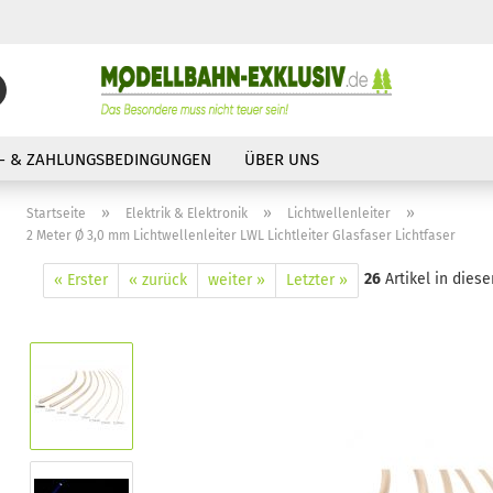
Suche...
E-Mail
- & ZAHLUNGSBEDINGUNGEN
ÜBER UNS
Passwort
»
»
»
Startseite
Elektrik & Elektronik
Lichtwellenleiter
2 Meter Ø 3,0 mm Lichtwellenleiter LWL Lichtleiter Glasfaser Lichtfaser
26
Artikel in diese
« Erster
« zurück
weiter »
Letzter »
Konto erstellen
Passwort vergessen?