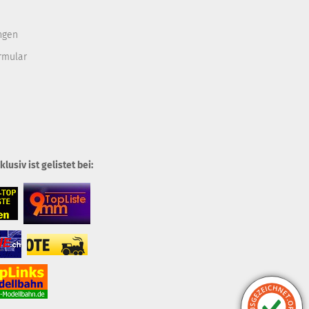
ngen
rmular
usiv ist gelistet bei: