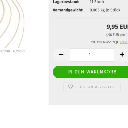
Lagerbestand:
11
Stück
Versandgewicht:
0.003
kg je Stück
9,95 E
4,98 EUR pro 1
inkl. 19% MwSt. zzgl.
Versa
AUF DEN MERKZETTEL