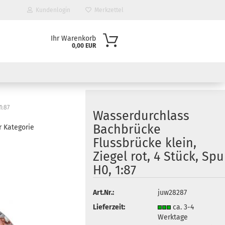
Kundenlogin
Merkzettel
Ihr Warenkorb
0,00 EUR
1:87
Wasserdurchlass
Bachbrücke
r Kategorie
Flussbrücke klein,
Ziegel rot, 4 Stück, Spu
H0, 1:87
Art.Nr.:
juw28287
Lieferzeit:
ca. 3-4
Werktage