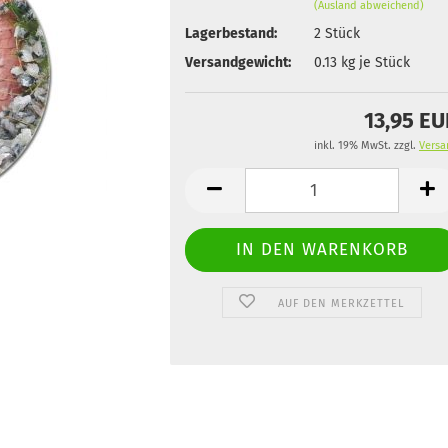
(Ausland abweichend)
Lagerbestand:
2
Stück
Versandgewicht:
0.13
kg je Stück
13,95 E
inkl. 19% MwSt. zzgl.
Versa
AUF DEN MERKZETTEL