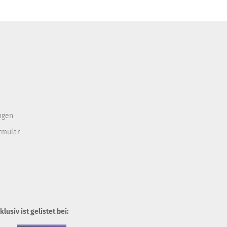
ngen
rmular
usiv ist gelistet bei: