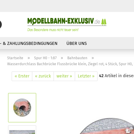
Suche...
E-Mail
- & ZAHLUNGSBEDINGUNGEN
ÜBER UNS
Passwort
»
»
»
Startseite
Spur H0 - 1:87
Bahnbauten
Wasserdurchlass Bachbrücke Flussbrücke klein, Ziegel rot, 4 Stück, Spur H0, 
42
Artikel in diese
« Erster
« zurück
weiter »
Letzter »
Konto erstellen
Passwort vergessen?