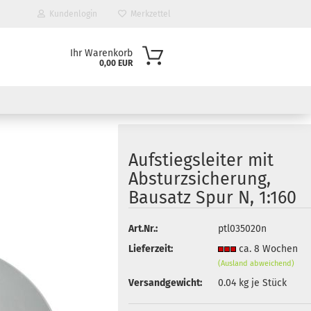
Kundenlogin
Merkzettel
Ihr Warenkorb
0,00 EUR
Aufstiegsleiter mit
Absturzsicherung,
Bausatz Spur N, 1:160
Art.Nr.:
ptl035020n
Lieferzeit:
ca. 8 Wochen
(Ausland abweichend)
Versandgewicht:
0.04
kg je Stück