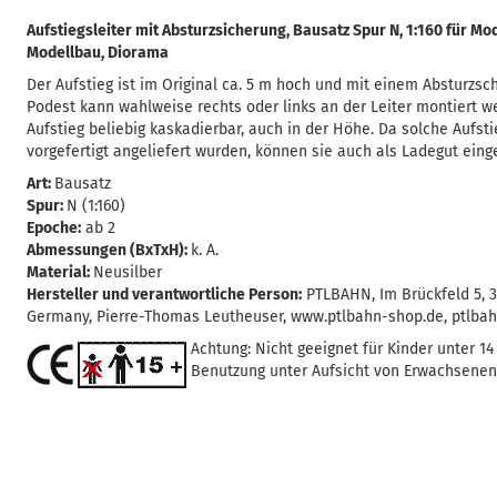
Aufstiegsleiter mit Absturzsicherung, Bausatz Spur N, 1:160 für Mo
Modellbau, Diorama
Der Aufstieg ist im Original ca. 5 m hoch und mit einem Absturzsc
Podest kann wahlweise rechts oder links an der Leiter montiert we
Aufstieg beliebig kaskadierbar, auch in der Höhe. Da solche Aufsti
vorgefertigt angeliefert wurden, können sie auch als Ladegut eing
Art:
Bausatz
Spur:
N (1:160)
Epoche:
ab 2
Abmessungen (BxTxH):
k. A.
Material:
Neusilber
Hersteller und verantwortliche Person:
PTLBAHN, Im Brückfeld 5, 
Germany, Pierre-Thomas Leutheuser, www.ptlbahn-shop.de, ptlb
Achtung: Nicht geeignet für Kinder unter 14
Benutzung unter Aufsicht von Erwachsenen