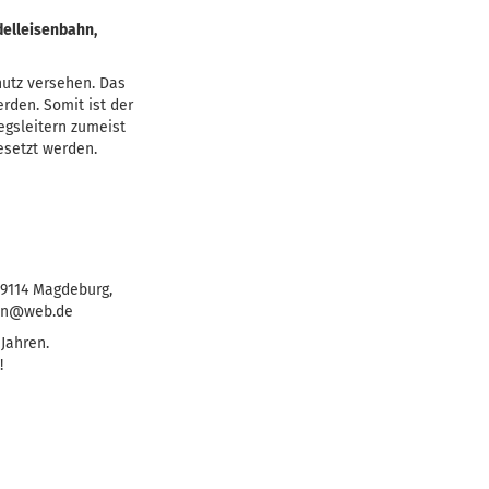
delleisenbahn,
hutz versehen. Das
rden. Somit ist der
egsleitern zumeist
esetzt werden.
39114 Magdeburg,
ahn@web.de
 Jahren.
!