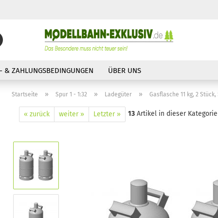
Suche...
E-Mail
- & ZAHLUNGSBEDINGUNGEN
ÜBER UNS
Passwort
»
»
»
Startseite
Spur 1 - 1:32
Ladegüter
Gasflasche 11 kg, 2 Stück, 
13
Artikel in dieser Kategorie
« zurück
weiter »
Letzter »
Konto erstellen
Passwort vergessen?