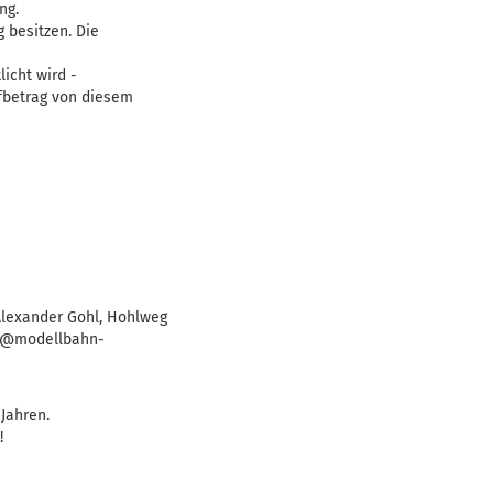
ng.
 besitzen. Die
icht wird -
fbetrag von diesem
lexander Gohl, Hohlweg
fo@modellbahn-
 Jahren.
!