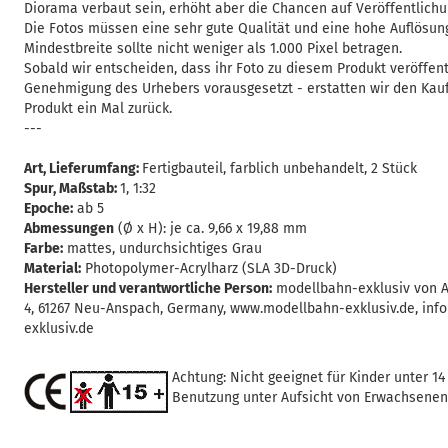
Diorama verbaut sein, erhöht aber die Chancen auf Veröffentlichu
Die Fotos müssen eine sehr gute Qualität und eine hohe Auflösung
Mindestbreite sollte nicht weniger als 1.000 Pixel betragen.
Sobald wir entscheiden, dass ihr Foto zu diesem Produkt veröffentl
Genehmigung des Urhebers vorausgesetzt - erstatten wir den Kau
Produkt ein Mal zurück.
---
Art, Lieferumfang:
Fertigbauteil, farblich unbehandelt, 2 Stück
Spur, Maßstab:
1, 1:32
Epoche:
ab 5
Abmessungen
(Ø x H): je ca. 9,66 x 19,88 mm
Farbe:
mattes, undurchsichtiges Grau
Material:
Photopolymer-Acrylharz (SLA 3D-Druck)
Hersteller und verantwortliche Person:
modellbahn-exklusiv von A
4, 61267 Neu-Anspach, Germany, www.modellbahn-exklusiv.de, in
exklusiv.de
Achtung: Nicht geeignet für Kinder unter 14
Benutzung unter Aufsicht von Erwachsenen