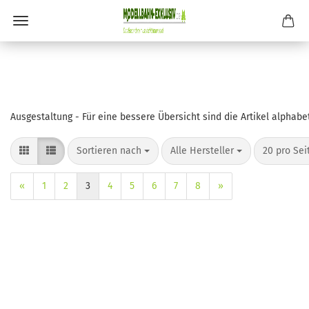
Ausgestaltung - Für eine bessere Übersicht sind die Artikel alphabet
Sortieren nach
pro Seite
pro Seite
Sortieren nach
Alle Hersteller
20 pro Sei
«
1
2
3
4
5
6
7
8
»