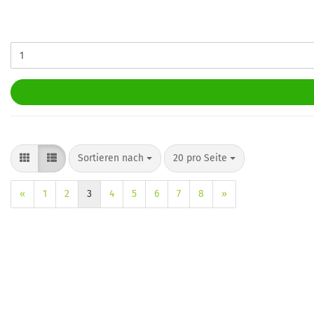
Sortieren nach
pro Seite
Sortieren nach
20 pro Seite
«
1
2
3
4
5
6
7
8
»