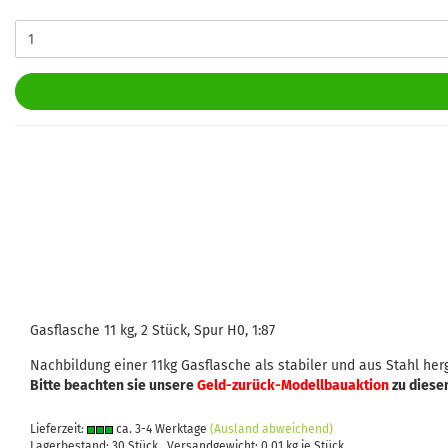
Gasflasche 11 kg, 2 Stück, Spur H0, 1:87
Nachbildung einer 11kg Gasflasche als stabiler und aus Stahl herg
Bitte beachten sie unsere
Geld-zurück-Modellbauaktion
zu diese
Lieferzeit:
ca. 3-4 Werktage
(Ausland abweichend)
Lagerbestand: 30 Stück , Versandgewicht:
0,01
kg je Stück