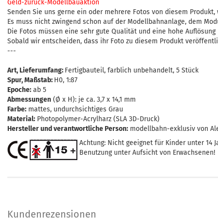
Geld-zurück-Modellbauaktion
Senden Sie uns gerne ein oder mehrere Fotos von diesem Produkt, 
Es muss nicht zwingend schon auf der Modellbahnanlage, dem Modul
Die Fotos müssen eine sehr gute Qualität und eine hohe Auflösung be
Sobald wir entscheiden, dass ihr Foto zu diesem Produkt veröffent
---
Art, Lieferumfang
:
Fertigbauteil, farblich unbehandelt, 5 Stück
Spur, Maßstab
:
H0, 1:87
Epoche:
ab 5
Abmessungen
(Ø x H): je ca. 3,7 x 14,1 mm
Farbe:
mattes, undurchsichtiges Grau
Material:
Photopolymer-Acrylharz (SLA 3D-Druck)
Hersteller und verantwortliche Person:
modellbahn-exklusiv von Al
Achtung: Nicht geeignet für Kinder unter 14 J
Benutzung unter Aufsicht von Erwachsenen!
Kundenrezensionen